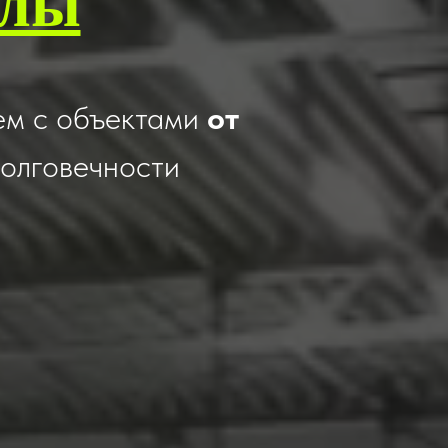
олы
ем с объектами
от
долговечности