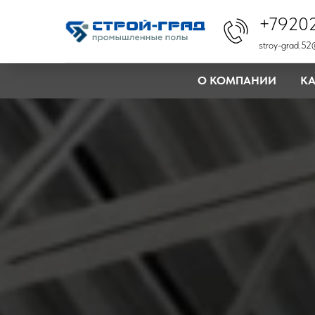
+7920
stroy-grad.52
О КОМПАНИИ
КА