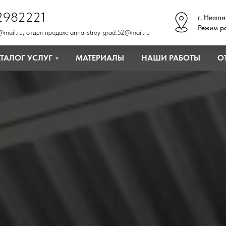
2982221
г. Нижни
Режим ра
@mail.ru
, отдел продаж:
anna-stroy-grad.52@mail.ru
ТАЛОГ УСЛУГ
МАТЕРИАЛЫ
НАШИ РАБОТЫ
О