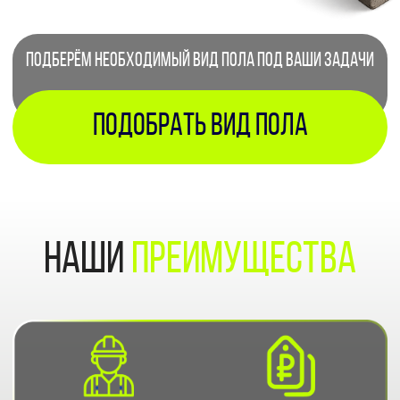
В кратчайшие сроки приступим к работе над
вашим проектом
начать работу