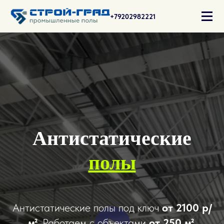
+79202982221
Антистатические
полы
Антистатические полы под ключ
от 2100 р/
м²
. Работаем с объектами
от 250 м²
.